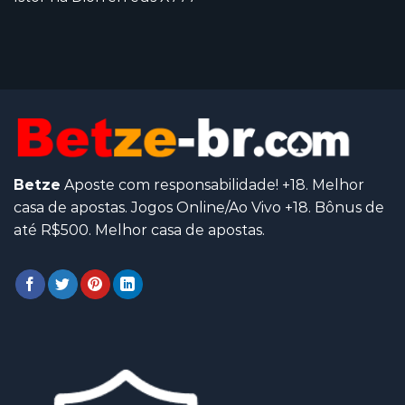
Betze
Aposte com responsabilidade! +18. Melhor
casa de apostas. Jogos Online/Ao Vivo +18. Bônus de
até R$500. Melhor casa de apostas.