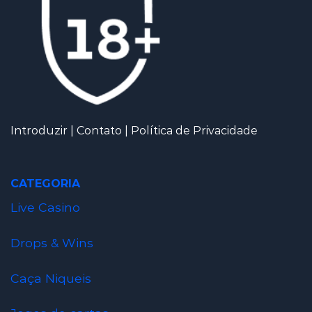
Introduzir
|
Contato
|
Política de Privacidade
CATEGORIA
Live Casino
Drops & Wins
Caça Niqueis