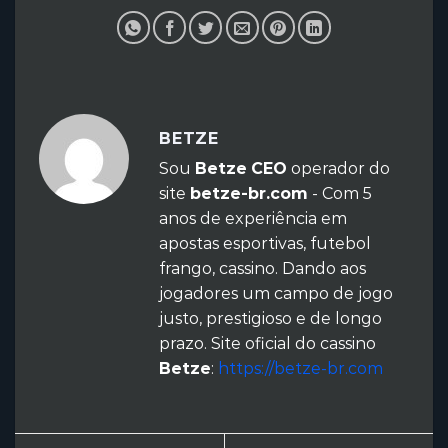
BETZE
Sou
Betze
CEO
operador do
site
betze-br.com
- Com 5
anos de experiência em
apostas esportivas, futebol
frango, cassino. Dando aos
jogadores um campo de jogo
justo, prestigioso e de longo
prazo. Site oficial do cassino
Betze
:
https://betze-br.com