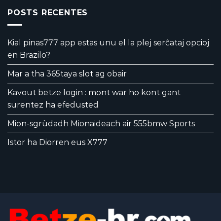
POSTS RECENTES
Kial pinas777 app estas unu el la plej serĉataj opcioj
en Brazilo?
Mar a tha 365taya slot ag obair
Kavout betze login : mont war ho kont gant
surentez ha efedusted
Mion-sgrùdadh Mionaideach air 555bmw Sports
Istor ha Diorren eus X777