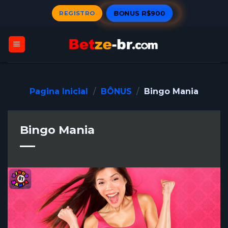
Skip
REGISTRO
BONUS R$900
to
content
Pagina Inicial
/
BÔNUS
/
Bingo Mania
Bingo Mania