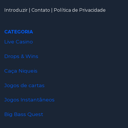
Introduzir
|
Contato
|
Política de Privacidade
CATEGORIA
Live Casino
Drops & Wins
Caça Niqueis
Jogos de cartas
Jogos Instantâneos
Big Bass Quest