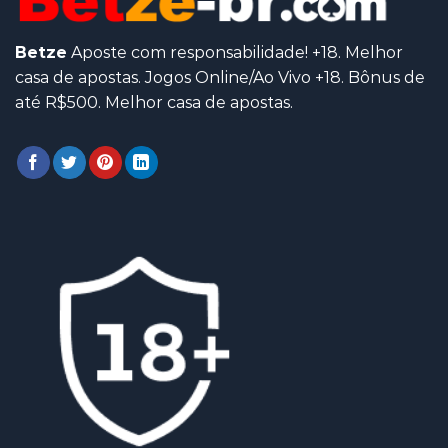
Betze
Aposte com responsabilidade! +18. Melhor
casa de apostas. Jogos Online/Ao Vivo +18. Bônus de
até R$500. Melhor casa de apostas.