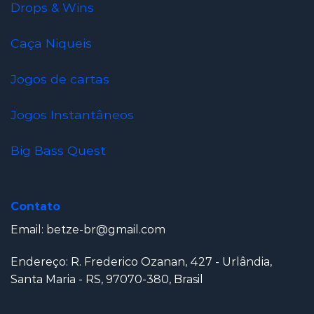
Drops & Wins
Caça Niqueis
Jogos de cartas
Jogos Instantâneos
Big Bass Quest
Contato
Email:
betze-br@gmail.com
Endereço: R. Frederico Ozanan, 427 - Urlândia,
Santa Maria - RS, 97070-380, Brasil