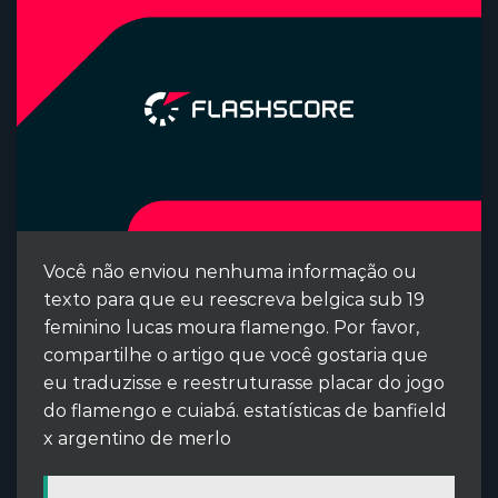
Você não enviou nenhuma informação ou
texto para que eu reescreva belgica sub 19
feminino lucas moura flamengo. Por favor,
compartilhe o artigo que você gostaria que
eu traduzisse e reestruturasse placar do jogo
do flamengo e cuiabá. estatísticas de banfield
x argentino de merlo