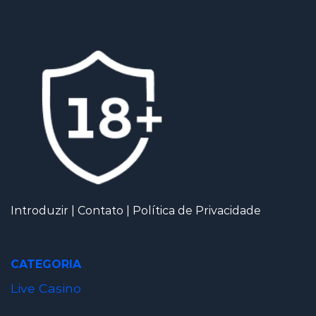
Introduzir
|
Contato
|
Política de Privacidade
CATEGORIA
Live Casino