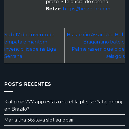
prazo. Site oficial do cassino
Betze
:
https://betze-br.com
Sub-17 do Juventude
Brasileirão Assaí: Red Bull
empata e mantém
Bragantino bate o
invencibilidade na Liga
Palmeiras em duelo de
Serrana
seis gols
POSTS RECENTES
Kial pinas777 app estas unu el la plej serĉataj opcioj
en Brazilo?
Mar a tha 365taya slot ag obair