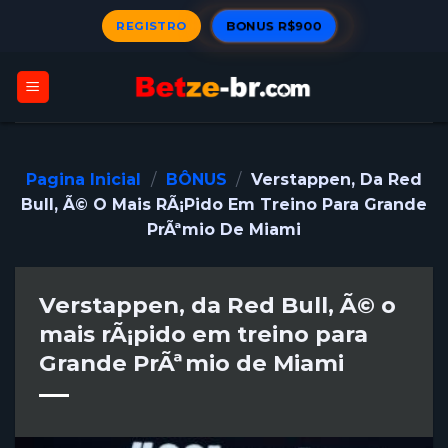
Skip
REGISTRO
BONUS R$900
to
content
Pagina Inicial
/
BÔNUS
/
Verstappen, Da Red
Bull, Ã© O Mais RÃ¡pido Em Treino Para Grande
PrÃªmio De Miami
Verstappen, da Red Bull, Ã© o
mais rÃ¡pido em treino para
Grande PrÃªmio de Miami